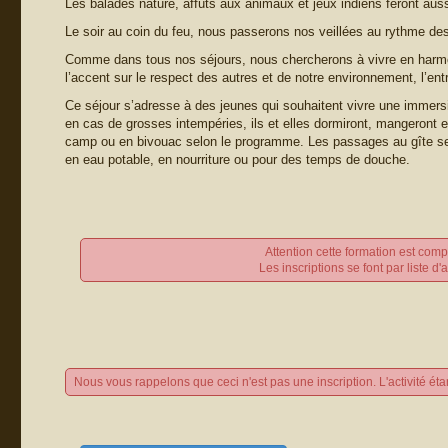
Les balades nature, affûts aux animaux et jeux indiens feront aussi
Le soir au coin du feu, nous passerons nos veillées au rythme des
Comme dans tous nos séjours, nous chercherons à vivre en harmo
l’accent sur le respect des autres et de notre environnement, l’entr
Ce séjour s’adresse à des jeunes qui souhaitent vivre une immers
en cas de grosses intempéries, ils et elles dormiront, mangeront et
camp ou en bivouac selon le programme. Les passages au gîte sero
en eau potable, en nourriture ou pour des temps de douche.
Attention cette formation est compl
Les inscriptions se font par liste d'a
Nous vous rappelons que ceci n'est pas une inscription. L'activité éta