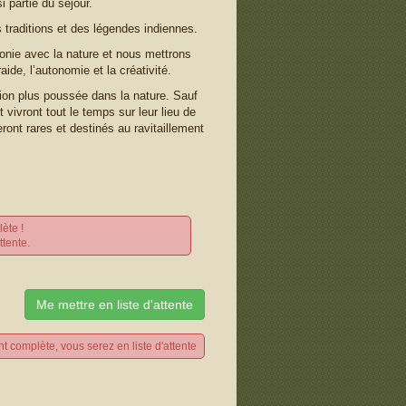
 partie du séjour.
 traditions et des légendes indiennes.
nie avec la nature et nous mettrons
aide, l’autonomie et la créativité.
ion plus poussée dans la nature. Sauf
 vivront tout le temps sur leur lieu de
nt rares et destinés au ravitaillement
ète !
ttente.
Me mettre en liste d'attente
nt complète, vous serez en liste d'attente