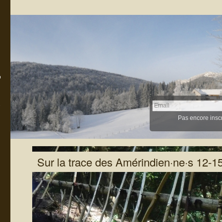
Email
Pas encore inscr
Sur la trace des Amérindien·ne·s 12-1